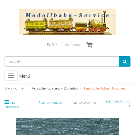
EUR
Anmelden
Toggle
Menü
navigation
Sie sind hier:
Ausschmückung - Zubehör
Landschaftsbau, Figuren
nächster Artikel
Zur
Artikel zurück
Artikel 2 von 40
Übersicht