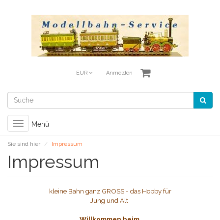
EUR
Anmelden
Toggle
Menü
navigation
Sie sind hier:
Impressum
Impressum
kleine Bahn ganz GROSS - das Hobby für
Jung und Alt
Willkommen beim