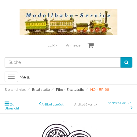
EUR
Anmelden
Toggle
Menü
navigation
Sie sind hier:
Ersatzteile
Piko - Ersatzteile
HO - BR 66
nächster Artikel
Zur
Artikel zurück
Artikel 6 von 17
Übersicht