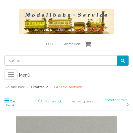
EUR
Anmelden
Toggle
Menü
navigation
Sie sind hier:
Ersatzteile
Gützold-Motoren
nächster Artikel
Zur
Artikel zurück
Artikel 4 von 21
Übersicht