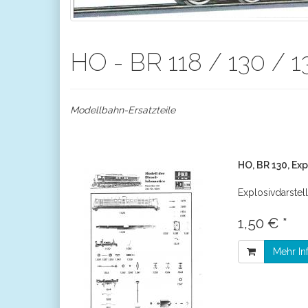
HO - BR 118 / 130 / 1
Modellbahn-Ersatzteile
HO, BR 130, Ex
Explosivdarstel
1,50 € *
Mehr In