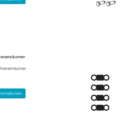
hienenräumer
chienenräumer
formationen