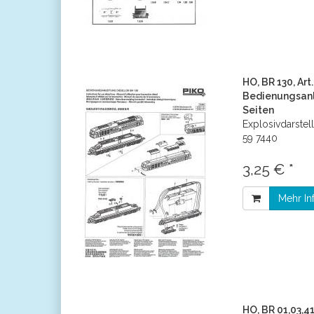
HO, BR 130, Art.
Bedienungsanl
Seiten
Explosivdarstel
59 7440
3,25 € *
Mehr In
HO, BR 01,03,4