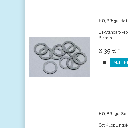
HO, BR130, Haf
ET-Standart-Pro
6,4mm
8,35 € *
Mehr In
HO, BR 130, Se
Set Kupplungsf