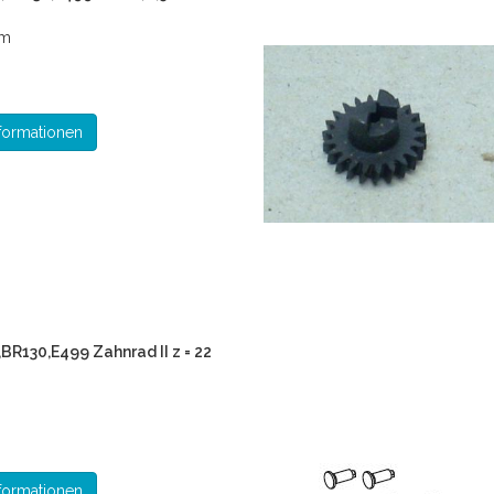
mm
formationen
,BR130,E499 Zahnrad II z = 22
formationen