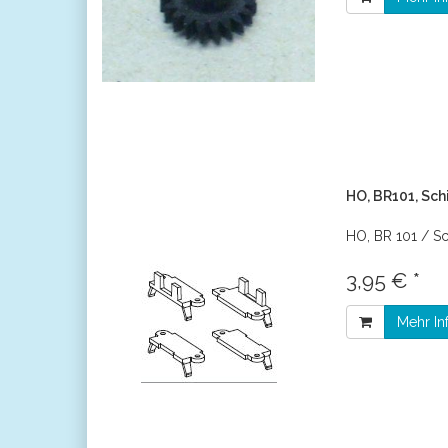
HO, BR101, Sc
HO, BR 101 / S
3,95 € *
Mehr In