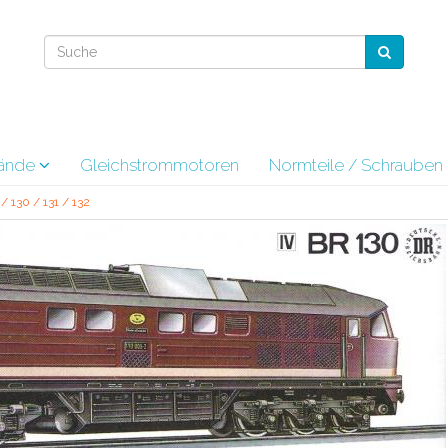
tände
Gleichstrommotoren
Normteile / Schrauben
/ 130 / 131 / 132