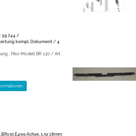
: 59 744 /
eitung kompl. Dokument / 4
lung , Piko-Modell BR 130 / Art.
formationen
1,BR130,E499 Achse, 1,5x 18mm