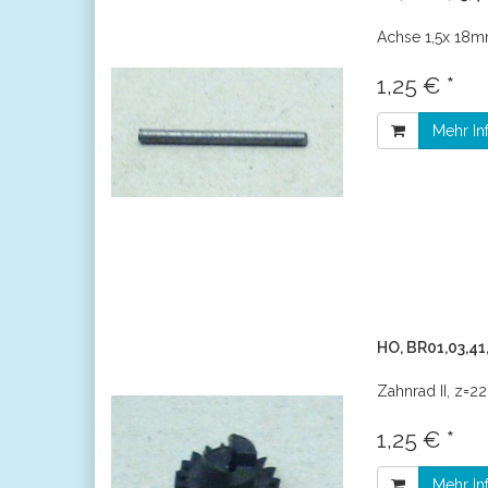
Achse 1,5x 18
1,25 € *
Mehr In
HO, BR01,03,41
Zahnrad II, z=22
1,25 € *
Mehr In