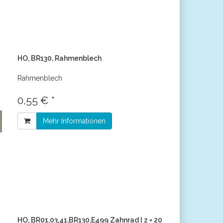
HO, BR130, Rahmenblech
Rahmenblech
0,55 € *
Mehr Informationen
HO, BR01,03,41,BR130,E499 Zahnrad I z = 20