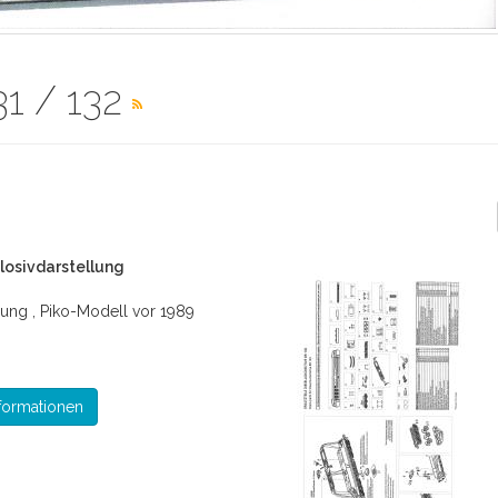
31 / 132
plosivdarstellung
lung , Piko-Modell vor 1989
formationen